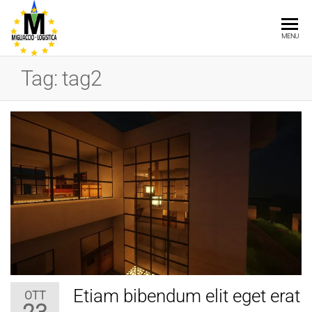
Vai
al
MILGLIACCIO
MENU
contenuto
LOGISTICA
Tag:
tag2
Etiam bibendum elit eget erat
OTT