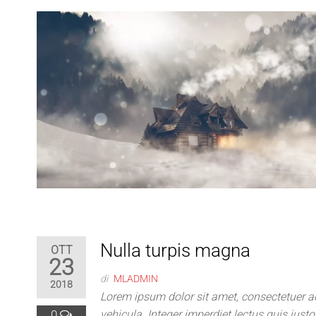
Nulla turpis magna
OTT
23
di
MLADMIN
2018
Lorem ipsum dolor sit amet, consectetuer a
0
vehicula. Integer imperdiet lectus quis justo