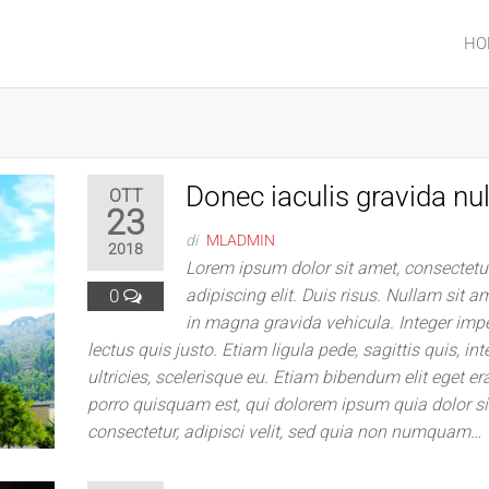
HO
Donec iaculis gravida nul
OTT
23
di
MLADMIN
2018
Lorem ipsum dolor sit amet, consectetu
0
adipiscing elit. Duis risus. Nullam sit
in magna gravida vehicula. Integer impe
lectus quis justo. Etiam ligula pede, sagittis quis, i
ultricies, scelerisque eu. Etiam bibendum elit eget er
porro quisquam est, qui dolorem ipsum quia dolor si
consectetur, adipisci velit, sed quia non numquam…