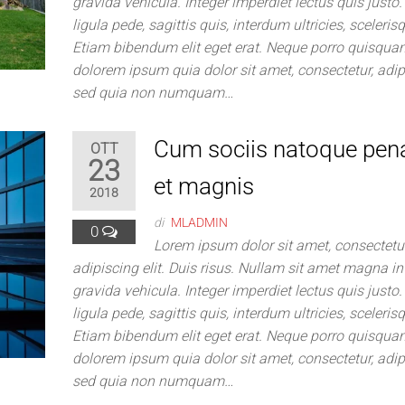
gravida vehicula. Integer imperdiet lectus quis justo
ligula pede, sagittis quis, interdum ultricies, sceleris
Etiam bibendum elit eget erat. Neque porro quisquam
dolorem ipsum quia dolor sit amet, consectetur, adipis
sed quia non numquam…
Cum sociis natoque pen
OTT
23
et magnis
2018
di
MLADMIN
0
Lorem ipsum dolor sit amet, consectetu
adipiscing elit. Duis risus. Nullam sit amet magna 
gravida vehicula. Integer imperdiet lectus quis justo
ligula pede, sagittis quis, interdum ultricies, sceleris
Etiam bibendum elit eget erat. Neque porro quisquam
dolorem ipsum quia dolor sit amet, consectetur, adipis
sed quia non numquam…