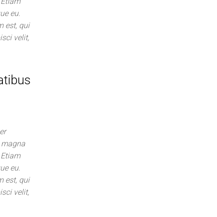
. Etiam
que eu.
 est, qui
ci velit,
atibus
er
in magna
. Etiam
que eu.
 est, qui
ci velit,