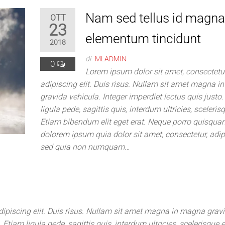
Nam sed tellus id magn
OTT
23
elementum tincidunt
2018
di
MLADMIN
0
Lorem ipsum dolor sit amet, consectetu
adipiscing elit. Duis risus. Nullam sit amet magna 
gravida vehicula. Integer imperdiet lectus quis justo
ligula pede, sagittis quis, interdum ultricies, sceleris
Etiam bibendum elit eget erat. Neque porro quisquam
dolorem ipsum quia dolor sit amet, consectetur, adipis
sed quia non numquam…
dipiscing elit. Duis risus. Nullam sit amet magna in magna grav
. Etiam ligula pede, sagittis quis, interdum ultricies, scelerisque 