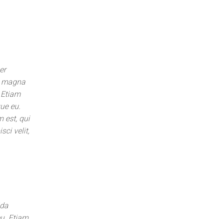
a
er
in magna
. Etiam
que eu.
 est, qui
ci velit,
ida
eu. Etiam