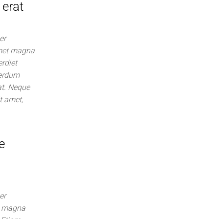
 erat
er
 amet magna
rdiet
nterdum
at. Neque
t amet,
e
er
in magna