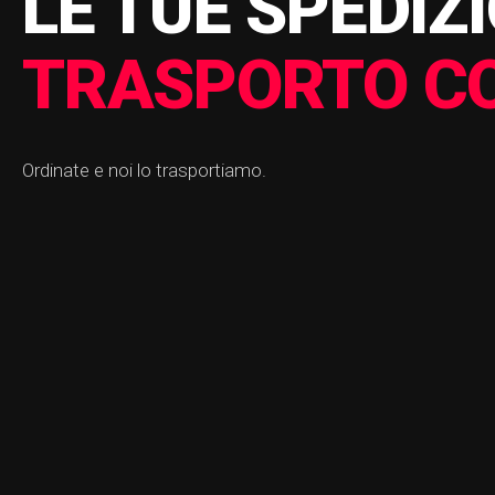
LE TUE SPEDIZ
T
|
Ordinate e noi lo trasportiamo.