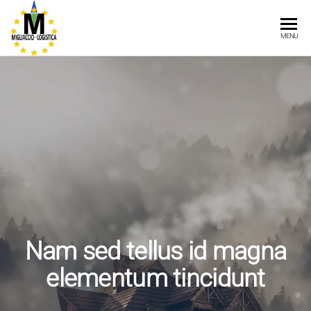
Vai
al
MILGLIACCIO
MENU
contenuto
LOGISTICA
Nam sed tellus id magna
elementum tincidunt