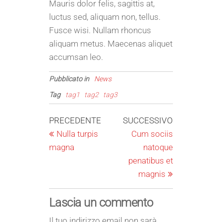
Mauris dolor felis, sagittis at,
luctus sed, aliquam non, tellus.
Fusce wisi. Nullam rhoncus
aliquam metus. Maecenas aliquet
accumsan leo.
Pubblicato in
News
Tag
tag1
tag2
tag3
Navigazione
Articolo
Articolo
PRECEDENTE
SUCCESSIVO
precedente
successivo
Nulla turpis
Cum sociis
articoli
magna
natoque
penatibus et
magnis
Lascia un commento
Il tuo indirizzo email non sarà