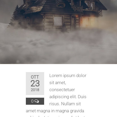
Lorem ipsum dolor
OTT
23
sit amet,
consectetuer
2018
adipiscing elit. Duis
0
risus. Nullam sit
amet magna in magna gravida